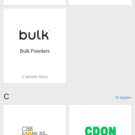
Bulk Powders
6 aktuelle tilbud
Butikker der starter med bogstavet
C
Til toppen