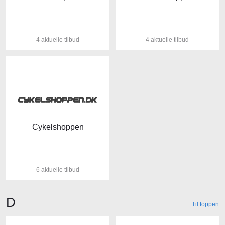
4 aktuelle tilbud
4 aktuelle tilbud
Cykelshoppen
6 aktuelle tilbud
Butikker der starter med bogstavet
D
Til toppen