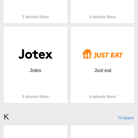
5 aktuelle tilbud
4 aktuelle tilbud
Jotex
Just eat
9 aktuelle tilbud
6 aktuelle tilbud
Butikker der starter med bogstavet
K
Til toppen