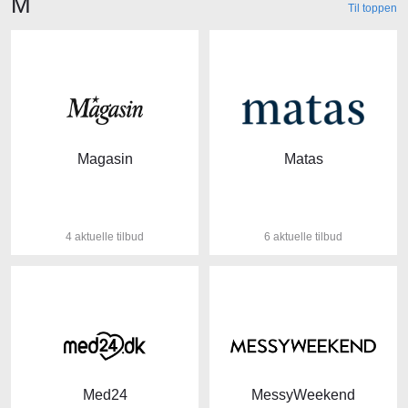
Butikker der starter med bogstavet
M
Til toppen
Magasin
Matas
4 aktuelle tilbud
6 aktuelle tilbud
Med24
MessyWeekend