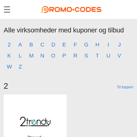
Alle virksomheder med kuponer og tilbud
2
A
B
C
D
E
F
G
H
I
J
K
L
M
N
O
P
R
S
T
U
V
W
Z
2
Til toppen