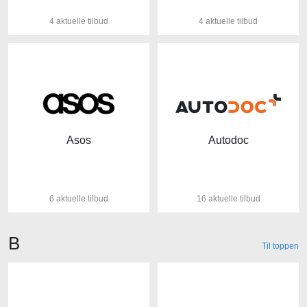
4 aktuelle tilbud
4 aktuelle tilbud
Asos
Autodoc
6 aktuelle tilbud
16 aktuelle tilbud
Butikker der starter med bogstavet
B
Til toppen