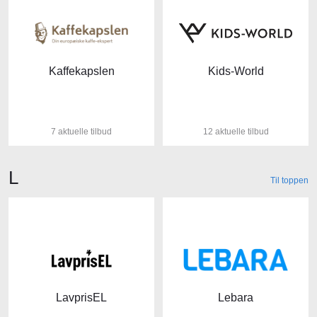
Kaffekapslen
Kids-World
7 aktuelle tilbud
12 aktuelle tilbud
Butikker der starter med bogstavet
L
Til toppen
LavprisEL
Lebara