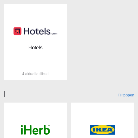
Hotels
4 aktuelle tilbud
Butikker der starter med bogstavet
I
Til toppen