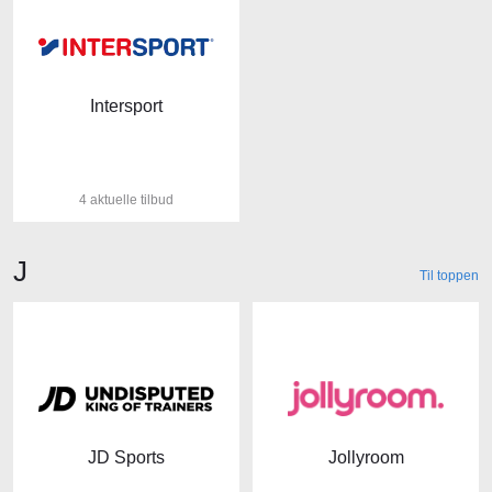
Intersport
4 aktuelle tilbud
Butikker der starter med bogstavet
J
Til toppen
JD Sports
Jollyroom