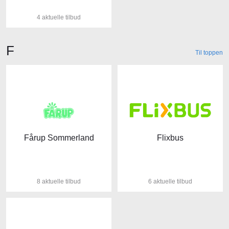
4 aktuelle tilbud
Butikker der starter med bogstavet
F
Til toppen
Fårup Sommerland
Flixbus
8 aktuelle tilbud
6 aktuelle tilbud