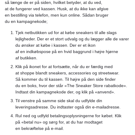
så længe de er på siden, hvilket betyder, at du ved,
at de fungerer ved kassen. Husk, at du ikke kan afgive
en bestilling via telefon, men kun online. Sådan bruger
du en kampagnekode;
Tjek netbutikken ud for at købe sneakers til alle slags
lejligheder. Der er et stort udvalg og du lægger alle de varer
du ønsker at købe i kassen. Der er et ikon
af en indkøbspose på en hvid baggrund i højre hjørne
af butikken.
Klik på ikonet for at fortsætte, når du er færdig med
at shoppe blandt sneakers, accessories og streetwear.
Så kommer du til kassen. Til højre på den side finder
du en boks, hvor der står «The Sneaker Store rabatkode».
Indtast din kampagnekode der, og klik på «anvend».
Til venstre på samme side skal du udfylde din
leveringsadresse. Du indtaster også din e-mailadresse.
Rul ned og udfyld betalingsoplysningerne for købet. Klik
på «betal nu» og sørg for, at du har modtaget
en bekræftelse på e-mail.