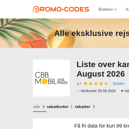
Butikker
K
Alle eksklusive re
Liste over k
August 2026
Bedøm
4.7
✓
Verificeret:
05.08.2026
▼ Her
alle
rabatkoder
rabatter
Få fri data for kun 99