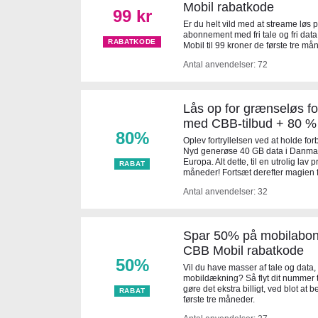
Mobil rabatkode
99 kr
Er du helt vild med at streame løs 
abonnement med fri tale og fri da
RABATKODE
Mobil til 99 kroner de første tre 
Antal anvendelser: 72
Lås op for grænseløs f
med CBB-tilbud + 80 % 
80%
Oplev fortryllelsen ved at holde for
Nyd generøse 40 GB data i Danmark
Europa. Alt dette, til en utrolig lav 
RABAT
måneder! Fortsæt derefter magien f
Antal anvendelser: 32
Spar 50% på mobilabo
CBB Mobil rabatkode
50%
Vil du have masser af tale og data,
mobildækning? Så flyt dit nummer ti
gøre det ekstra billigt, ved blot a
RABAT
første tre måneder.