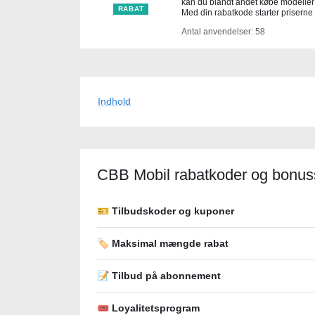
kan du blandt andet købe modeller
RABAT
Med din rabatkode starter priserne
Antal anvendelser: 58
Indhold
CBB Mobil rabatkoder og bonus
🎫 Tilbudskoder og kuponer
🏷️ Maksimal mængde rabat
📝 Tilbud på abonnement
🎟 Loyalitetsprogram