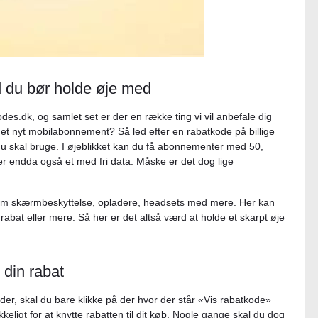
d du bør holde øje med
es.dk, og samlet set er der en række ting vi vil anbefale dig
et nyt mobilabonnement? Så led efter en rabatkode på billige
u skal bruge. I øjeblikket kan du få abonnementer med 50,
r endda også et med fri data. Måske er det dog lige
åsom skærmbeskyttelse, opladere, headsets med mere. Her kan
rabat eller mere. Så her er det altså værd at holde et skarpt øje
l din rabat
er, skal du bare klikke på der hvor der står «Vis rabatkode»
keligt for at knytte rabatten til dit køb. Nogle gange skal du dog