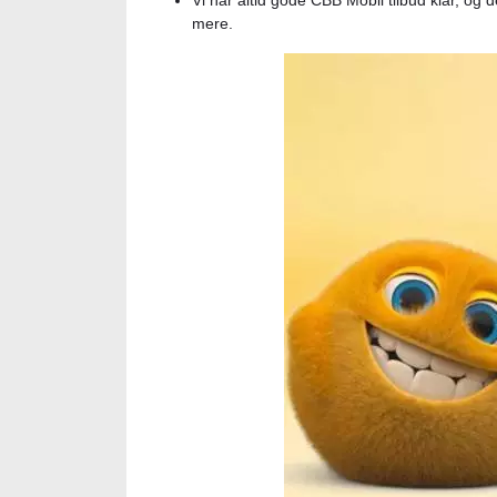
Vi har altid gode CBB Mobil tilbud klar, og
mere.