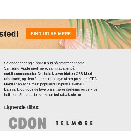
sted!
FIND UD AF MERE
Så er der adgang til fede tilbud på smartphones fra
Samsung, Apple med mere, samt rabatter på
mobilabonnementer. Det hele kræver blot en CBB Mobil
rabatkode, og dem finder du altid nye af her på siden. CBB
Mobil er en af de mest populære lavprisselskaber i
Danmark, og trods de lave priser, så er dækning og service
helt i top. Snup derfor straks en fed rabatkode nu.
Lignende tilbud