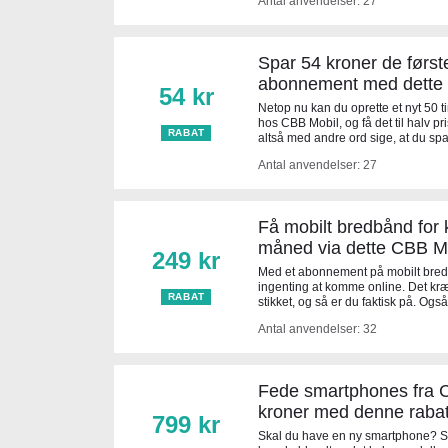
Antal anvendelser: 27
Spar 54 kroner de først
abonnement med dette 
54 kr
Netop nu kan du oprette et nyt 50
hos CBB Mobil, og få det til halv pri
RABAT
altså med andre ord sige, at du sp
Antal anvendelser: 27
Få mobilt bredbånd for 
måned via dette CBB Mo
249 kr
Med et abonnement på mobilt bredb
ingenting at komme online. Det kræv
RABAT
stikket, og så er du faktisk på. Ogs
Antal anvendelser: 32
Fede smartphones fra C
kroner med denne raba
799 kr
Skal du have en ny smartphone? Så