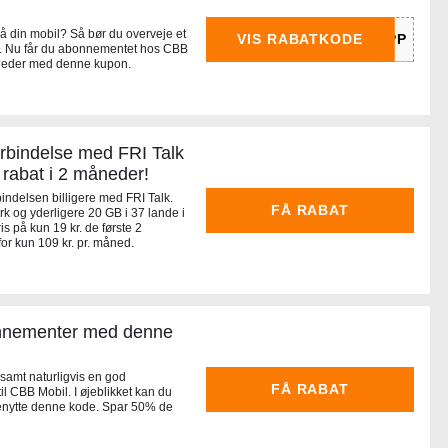
på din mobil? Så bør du overveje et
VIS RABATKODE
ta. Nu får du abonnementet hos CBB
måneder med denne kupon.
orbindelse med FRI Talk
rabat i 2 måneder!
bindelsen billigere med FRI Talk.
FÅ RABAT
 og yderligere 20 GB i 37 lande i
pris på kun 19 kr. de første 2
or kun 109 kr. pr. måned.
nnementer med denne
 samt naturligvis en god
FÅ RABAT
l CBB Mobil. I øjeblikket kan du
t benytte denne kode. Spar 50% de