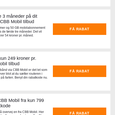
e 3 måneder på dit
CBB Mobil tilbud
 timer og 50 GB mobilabonnement
FÅ RABAT
s de første tre måneder. Det vil
arer 54 kroner pr. måned.
kun 249 kroner pr.
bil tilbud
ånd via CBB Mobil er det let som
FÅ RABAT
er blot at du sætter routeren i
å på farten. Benyt din rabatkode nu.
BB Mobil fra kun 799
tkode
 overvej en fra CBB Mobil. Her
FÅ RABAT