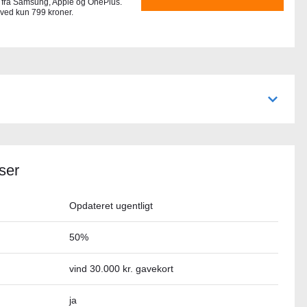
 fra Samsung, Apple og OnePlus.
 ved kun 799 kroner.
ser
Opdateret ugentligt
50%
vind 30.000 kr. gavekort
ja