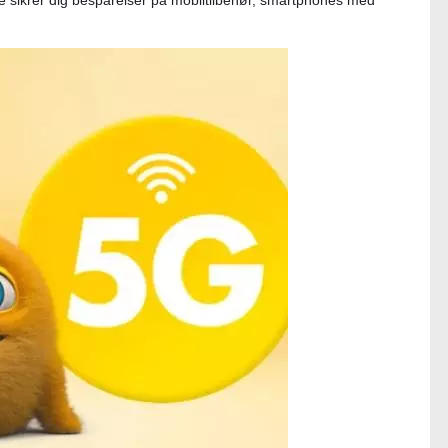
 de sikrer dig besparelser på mobiltilbehør, smartphones med