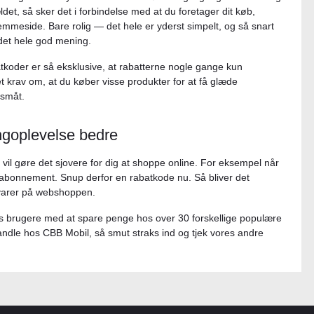
ældet, så sker det i forbindelse med at du foretager dit køb,
mmeside. Bare rolig — det hele er yderst simpelt, og så snart
 det hele god mening.
batkoder er så eksklusive, at rabatterne nogle gange kun
et krav om, at du køber visse produkter for at få glæde
 småt.
ngoplevelse bedre
 vil gøre det sjovere for dig at shoppe online. For eksempel når
labonnement. Snup derfor en rabatkode nu. Så bliver det
e varer på webshoppen.
vores brugere med at spare penge hos over 30 forskellige populære
ndle hos CBB Mobil, så smut straks ind og tjek vores andre