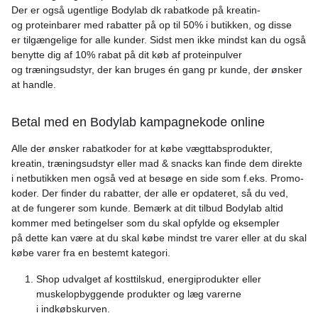
Der er også ugentlige Bodylab dk rabatkode på kreatin-
og proteinbarer med rabatter på op til 50% i butikken, og disse
er tilgængelige for alle kunder. Sidst men ikke mindst kan du også
benytte dig af 10% rabat på dit køb af proteinpulver
og træningsudstyr, der kan bruges én gang pr kunde, der ønsker
at handle.
Betal med en Bodylab kampagnekode online
Alle der ønsker rabatkoder for at købe vægttabsprodukter,
kreatin, træningsudstyr eller mad & snacks kan finde dem direkte
i netbutikken men også ved at besøge en side som f.eks. Promo-
koder. Der finder du rabatter, der alle er opdateret, så du ved,
at de fungerer som kunde. Bemærk at dit tilbud Bodylab altid
kommer med betingelser som du skal opfylde og eksempler
på dette kan være at du skal købe mindst tre varer eller at du skal
købe varer fra en bestemt kategori.
Shop udvalget af kosttilskud, energiprodukter eller
muskelopbyggende produkter og læg varerne
i indkøbskurven.